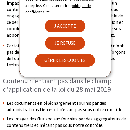
impactant ne bloquent pas l’accès à l’information. Si un
acceptez. Consulter notre
politique de
contenu s’avérait malgré tout non accessible, nous nous
confidentialité
.
engageons à fournir sur demande une version accessible de
ce dernier (se référer à la section « Retour d'information et
J'ACCEPTE
coordonnées de contact »). Une attention particulière sera
apportée à la rédaction des futurs contenus éditoriaux.
JE REFUSE
Certaines vidéos publiées après le 23 septembre 2020 n'ont
pas de transcription textuelle adaptée. Nous nous efforçons
de fournir les messages transmis dans la vidéo dans les
GÉRER LES COOKIES
textes environnants
Contenu n'entrant pas dans le champ
d'application de la loi du 28 mai 2019
Les documents en téléchargement fournis par des
administrations tierces et n’étant pas sous notre contrôle.
Les images des flux sociaux fournies par des aggregateurs de
contenu tiers et n’étant pas sous notre contrôle.