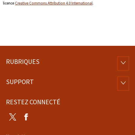
licence
Creative Commons Attribution 4.0 International
.
RUBRIQUES
Pied
RUBRI
de
SUPPORT
SUPP
page
RESTEZ CONNECTÉ
Twitter
Facebook