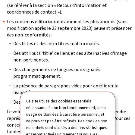
(se référer à la section « Retour d'information et
coordonnées de contact »).
Les contenus éditoriaux notamment les plus anciens (sans
modification après le 23 septembre 2023) peuvent présenter
des non-conformités :
Des listes et des intertitres mal formatés.
Des attributs ‘title’ de liens et des alternatives d'image
non-pertinentes.
Des changements de langues non signalés
programmatiquement.
La présence de paragraphes vides pour améliorer la
lisibilité.
Ce site utilise des cookies essentiels
Des tableaux incorrectement structurés.
nécessaires à son bon fonctionnement, sans
Le volume des pages à vérifier et des contenus à reprendre
usage de données à caractère personnel, et
représente une charge de travail trop conséquente. Pour ces
ne pouvant pas être refusés. Des cookies non
contenus, il a été vérifié que, bien que présentant des
essentiels sont utilisés à des fins statistiques
faiblesses de structuration, les non-conformités les
et seront activés uniquement si vous les