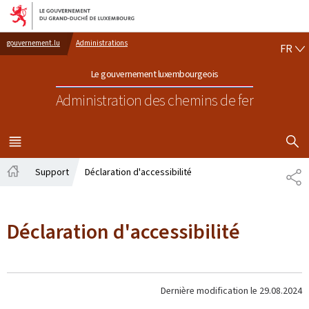
Aller au menu principal
Aller au contenu
FR
gouvernement.lu
Administrations
FR
Le gouvernement luxembourgeois
Administration des chemins de fer
AFFICHER
MENU
PRINCIPAL
Support
Déclaration d'accessibilité
PA
Accueil
Déclaration d'accessibilité
Dernière modification le
29.08.2024