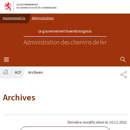
Aller au menu principal
Aller au contenu
gouvernement.lu
Administrations
Le gouvernement luxembourgeois
Administration des chemins de fer
AFFICHER
MENU
PRINCIPAL
ACF
Archives
PA
Accueil
Archives
Dernière modification le
10.12.2021