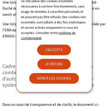
Ce site utilise des cookies essentiels
Une liste des organismes compétents/désignés au Grand-
nécessaires à son bon fonctionnement, sans
Duché de Luxembourg est publiée par l’ACF (Boîte "Pour en
usage de données à caractère personnel, et
savoir plus" ci-dessous)
ne pouvant pas être refusés. Des cookies non
essentiels sont utilisés à des fins statistiques
Une liste des organismes d’évaluation (CSM RA) est publiée par
et seront activés uniquement si vous les
l’ERA dans la base de données
acceptez. Consulter notre
politique de
ERADIS :
https://eradis.era.europa.eu/default.aspx
confidentialité
.
J'ACCEPTE
JE REFUSE
Cadre legal de procédures à appliquer en
combinaison avec toute demande
d’autorisation de mise en service de sous-
GÉRER LES COOKIES
systèmes lies à l’infrastructure ferroviaire
Dans un souci de transparence et de clarté, le document ci-