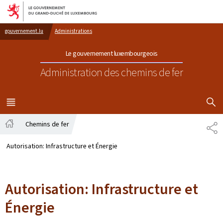
Aller au menu principal
Aller au contenu
gouvernement.lu
Administrations
Le gouvernement luxembourgeois
Administration des chemins de fer
AFFICHER
MENU
PRINCIPAL
Chemins de fer
PA
Accueil
Autorisation: Infrastructure et Énergie
Autorisation: Infrastructure et
Énergie