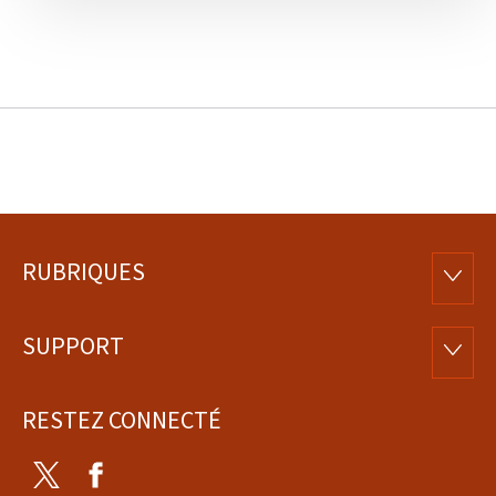
RUBRIQUES
Pied
RUBRI
de
SUPPORT
SUPP
page
RESTEZ CONNECTÉ
Twitter
Facebook