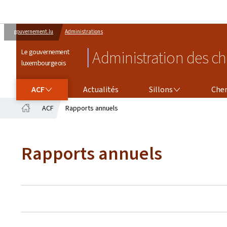
gouvernement.lu
Administrations
Le gouvernement
Administration des ch
luxembourgeois
ACF
SILLONS
CHEMINS DE FER
ACF
Actualités
Sillons
Chem
ACF
Rapports annuels
Accueil
Rapports annuels