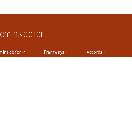
Aller au menu principal
Aller au contenu
emins de fer
TRAMWAYS
ACCORDS
ins de fer
Tramways
Accords