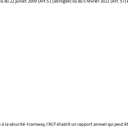
du 22 juillet 2009 (Art 5.) (abrogée) ou du 5 février 2021 (Art. 57)
ve à la sécurité-tramway, l’ACF établit un rapport annuel qui peut ê