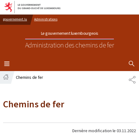
Aller au menu principal
Aller au contenu
gouvernement.lu
Administrations
Le gouvernement luxembourgeois
Administration des chemins de fer
AFFICHER
MENU
PRINCIPAL
Chemins de fer
PA
Accueil
Chemins de fer
Dernière modification le
03.11.2022