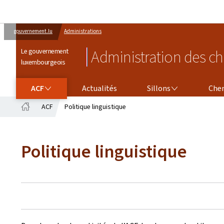
gouvernement.lu
Administrations
Le gouvernement
Administration des ch
luxembourgeois
ACF
SILLONS
CHEMINS DE FER
ACF
Actualités
Sillons
Chem
ACF
Politique linguistique
Accueil
Politique linguistique