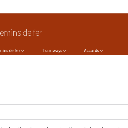
Aller au menu principal
Aller au contenu
emins de fer
TRAMWAYS
ACCORDS
ins de fer
Tramways
Accords