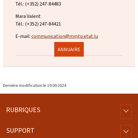
Tél.: (+352) 247-84483
Mara Valent
Tél.: (+352) 247-84421
E-mail:
communication@mmtp.etat.lu
ANNUAIRE
Dernière modification le
19.09.2024
RUBRIQUES
Pied
RUBRI
de
SUPPORT
SUPP
page