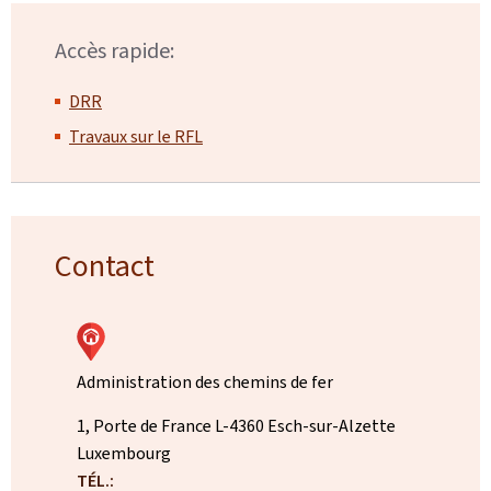
Accès rapide:
DRR
Travaux sur le RFL
Contact
Administration des chemins de fer
ADRESSE
1, Porte de France
L-4360
Esch-sur-Alzette
:
Luxembourg
TÉL.: