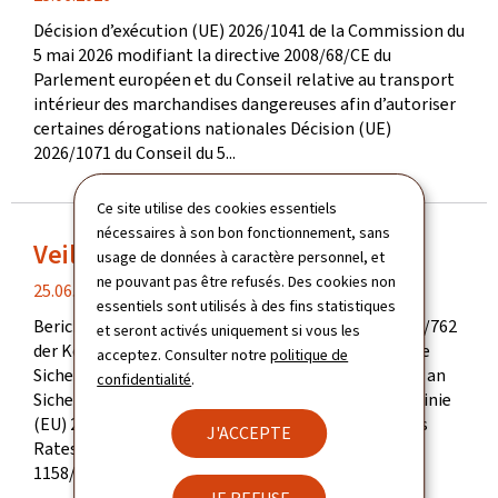
de
Décision d’exécution (UE) 2026/1041 de la Commission du
publication
5 mai 2026 modifiant la directive 2008/68/CE du
Parlement européen et du Conseil relative au transport
intérieur des marchandises dangereuses afin d’autoriser
certaines dérogations nationales Décision (UE)
2026/1071 du Conseil du 5...
Ce site utilise des cookies essentiels
nécessaires à son bon fonctionnement, sans
Veille légale du mois d'avril
usage de données à caractère personnel, et
ne pouvant pas être refusés. Des cookies non
date
25.06.2026
essentiels sont utilisés à des fins statistiques
de
Berichtigung der Delegierten Verordnung (EU) 2018/762
et seront activés uniquement si vous les
publication
der Kommission vom 8. März 2018 über gemeinsame
acceptez. Consulter notre
politique de
Sicherheitsmethoden bezüglich der Anforderungen an
confidentialité
.
Sicherheitsmanagementsysteme gemäß der Richtlinie
(EU) 2016/798 des Europäischen Parlaments und des
J'ACCEPTE
Rates und zur Aufhebung der Verordnungen (EU) Nr.
1158/2010 und...