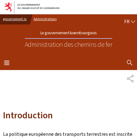
Aller au menu principal
Aller au contenu
FR
gouvernement.lu
Administrations
FR
Le gouvernement luxembourgeois
Administration des chemins de fer
AFFICHER
MENU
PRINCIPAL
PA
Introduction
La politique européenne des transports terrestres est inscrite