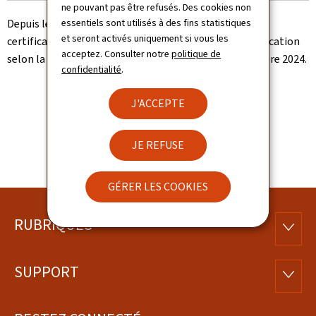
ne pouvant pas être refusés. Des cookies non
essentiels sont utilisés à des fins statistiques
Depuis le 16 octobre 2015, l'ACF s'est vue attribuer une
et seront activés uniquement si vous les
certification ISO 9001 en continu. La dernière re-certification
acceptez. Consulter notre
politique de
selon la norme ISO 9001:2015 date depuis le 20 décembre 2024.
confidentialité
.
J'ACCEPTE
JE REFUSE
GÉRER LES COOKIES
RUBRIQUES
Pied
RUBRI
de
SUPPORT
SUPP
page