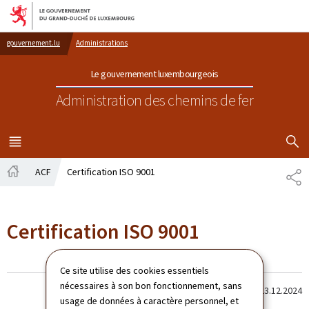
Aller au menu principal
Aller au contenu
gouvernement.lu
Administrations
Le gouvernement luxembourgeois
Administration des chemins de fer
AFFICHER
MENU
PRINCIPAL
ACF
Certification ISO 9001
PA
Accueil
Certification ISO 9001
Ce site utilise des cookies essentiels
nécessaires à son bon fonctionnement, sans
Dernière modification le
23.12.2024
usage de données à caractère personnel, et