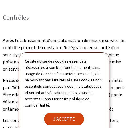
Contrôles
Après l’établissement d’une autorisation de mise en service, le
contrôle permet de constater l'intégration en sécurité d’un
sous-système ou d’un véhicule sur base du dossier technique
Ce site utilise des cookies essentiels
présenté dans le cadre d’une demande d’autorisation de mise
nécessaires à son bon fonctionnement, sans
en service.
usage de données à caractère personnel, et
ne pouvant pas être refusés. Des cookies non
En cas de constatation d’une ou de plusieurs non-conformités
essentiels sont utilisés à des fins statistiques
par l’ACF lors d’un contrôle, un contrôle complémentaire peut
et seront activés uniquement si vous les
être effectué pour vérifier si la ou les mesure(s) prise(s) par le
acceptez. Consulter notre
politique de
détenteur de l’autorisation sont suffisantes (mesures
confidentialité
.
entamées et délais) pour lever la ou les non-conformités.
J'ACCEPTE
Les contrôles et les contrôles complémentaires qui se font
par échantillonnage sont des activités annoncées.