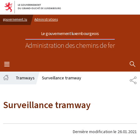
Aller au menu principal
Aller au contenu
gouvernement.lu
Administrations
Le gouvernement luxembourgeois
Administration des chemins de fer
AFFICHER
MENU
PRINCIPAL
Tramways
Surveillance tramway
PA
Accueil
Surveillance tramway
Dernière modification le
26.01.2021