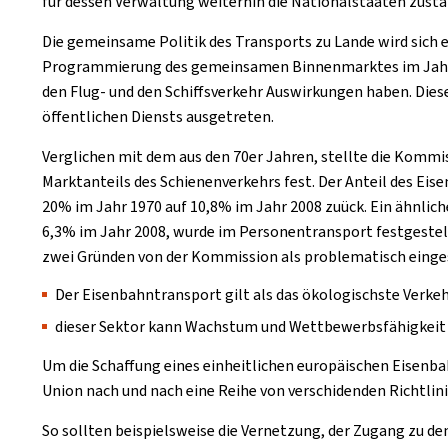
für dessen Verwaltung weiterhin die Nationalstaaten zustä
Die gemeinsame Politik des Transports zu Lande wird sich e
Programmierung des gemeinsamen Binnenmarktes im Jahr 198
den Flug- und den Schiffsverkehr Auswirkungen haben. Diese
öffentlichen Diensts ausgetreten.
Verglichen mit dem aus den 70er Jahren, stellte die Kommis
Marktanteils des Schienenverkehrs fest. Der Anteil des E
20% im Jahr 1970 auf 10,8% im Jahr 2008 zuück. Ein ähnlic
6,3% im Jahr 2008, wurde im Personentransport festgestel
zwei Gründen von der Kommission als problematisch einges
Der Eisenbahntransport gilt als das ökologischste Verke
dieser Sektor kann Wachstum und Wettbewerbsfähigkeit
Um die Schaffung eines einheitlichen europäischen Eisenb
Union nach und nach eine Reihe von verschidenden Richtlin
So sollten beispielsweise die Vernetzung, der Zugang zu 