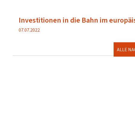
Investitionen in die Bahn im europä
Veröffentlichung
07.07.2022
ALLE N