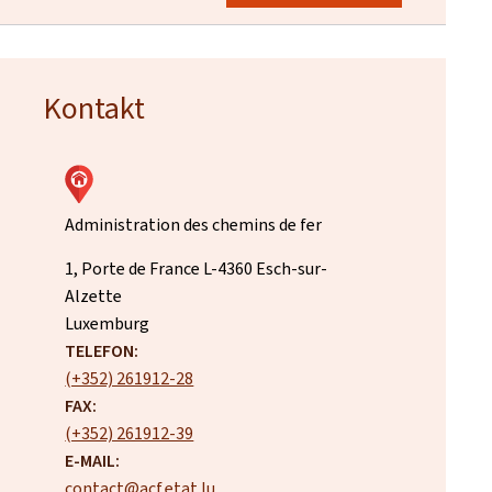
Kontakt
Administration des chemins de fer
ADRESSE:
1, Porte de France
L-4360
Esch-sur-
Alzette
Luxemburg
TELEFON:
(+352) 261912-28
FAX:
(+352) 261912-39
E-MAIL:
contact@acf.etat.lu