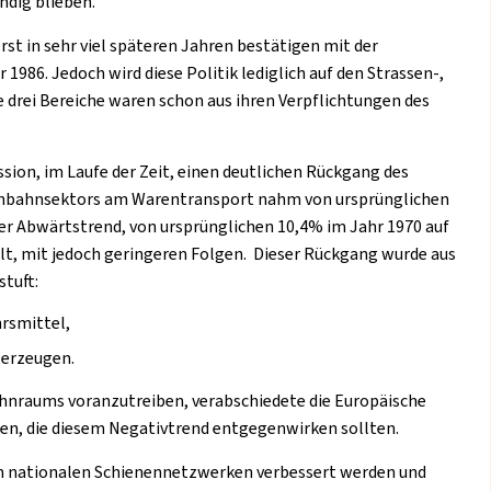
ndig blieben.
rst in sehr viel späteren Jahren bestätigen mit der
6. Jedoch wird diese Politik lediglich auf den Strassen-,
 drei Bereiche waren schon aus ihren Verpflichtungen des
sion, im Laufe der Zeit, einen deutlichen Rückgang des
isenbahnsektors am Warentransport nahm von ursprünglichen
her Abwärtstrend, von ursprünglichen 10,4% im Jahr 1970 auf
lt, mit jedoch geringeren Folgen. Dieser Rückgang wurde aus
tuft:
hrsmittel,
 erzeugen.
ahnraums voranzutreiben, verabschiedete die Europäische
ien, die diesem Negativtrend entgegenwirken sollten.
den nationalen Schienennetzwerken verbessert werden und