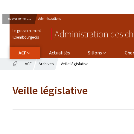
gouvernement.lu
Administrations
Le gouvernement
Administration des ch
luxembourgeois
ACF
SILLONS
CHEMINS DE FER
ACF
Actualités
Sillons
Chem
ACF
Archives
Veille législative
Accueil
Veille législative