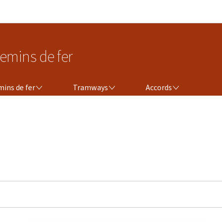
Aller au menu principal
Aller au contenu
emins de fer
TRAMWAYS
ACCORDS
ins de fer
Tramways
Accords