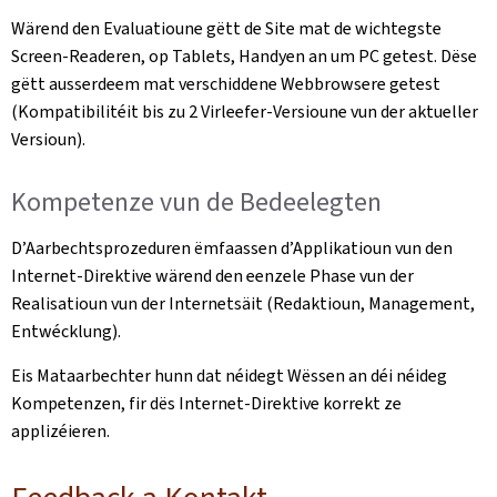
Wärend den Evaluatioune gëtt de Site mat de wichtegste
Screen-Readeren, op Tablets, Handyen an um PC getest. Dëse
gëtt ausserdeem mat verschiddene Webbrowsere getest
(Kompatibilitéit bis zu 2 Virleefer-Versioune vun der aktueller
Versioun).
Kompetenze vun de Bedeelegten
D’Aarbechtsprozeduren ëmfaassen d’Applikatioun vun den
Internet-Direktive wärend den eenzele Phase vun der
Realisatioun vun der Internetsäit (Redaktioun, Management,
Entwécklung).
Eis Mataarbechter hunn dat néidegt Wëssen an déi néideg
Kompetenzen, fir dës Internet-Direktive korrekt ze
applizéieren.