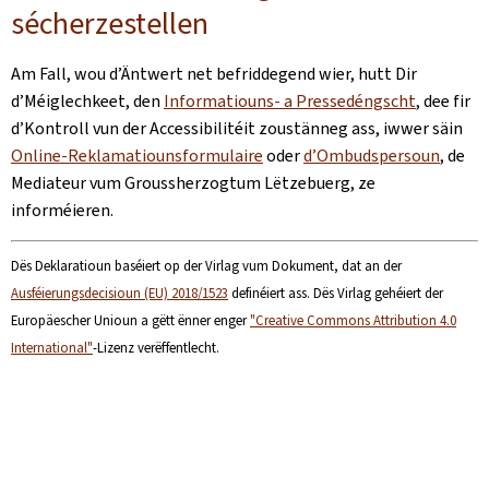
sécherzestellen
Am Fall, wou d’Äntwert net befriddegend wier, hutt Dir
d’Méiglechkeet, den
Informatiouns- a Pressedéngscht
, dee fir
d’Kontroll vun der Accessibilitéit zoustänneg ass, iwwer säin
Online-Reklamatiounsformulaire
oder
d’Ombudspersoun
, de
Mediateur vum Groussherzogtum Lëtzebuerg, ze
informéieren.
Dës Deklaratioun baséiert op der Virlag vum Dokument, dat an der
Ausféierungsdecisioun (EU) 2018/1523
definéiert ass. Dës Virlag gehéiert der
Europäescher Unioun a gëtt ënner enger
"Creative Commons Attribution 4.0
International"
-Lizenz verëffentlecht.