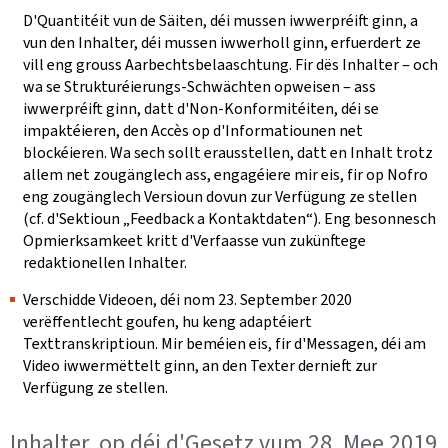
D'Quantitéit vun de Säiten, déi mussen iwwerpréift ginn, a
vun den Inhalter, déi mussen iwwerholl ginn, erfuerdert ze
vill eng grouss Aarbechtsbelaaschtung. Fir dës Inhalter ‒ och
wa se Strukturéierungs-Schwächten opweisen ‒ ass
iwwerpréift ginn, datt d'Non-Konformitéiten, déi se
impaktéieren, den Accès op d'Informatiounen net
blockéieren. Wa sech sollt erausstellen, datt en Inhalt trotz
allem net zougänglech ass, engagéiere mir eis, fir op Nofro
eng zougänglech Versioun dovun zur Verfügung ze stellen
(cf. d'Sektioun „Feedback a Kontaktdaten“). Eng besonnesch
Opmierksamkeet kritt d'Verfaasse vun zukünftege
redaktionellen Inhalter.
Verschidde Videoen, déi nom 23. September 2020
verëffentlecht goufen, hu keng adaptéiert
Texttranskriptioun. Mir beméien eis, fir d'Messagen, déi am
Video iwwermëttelt ginn, an den Texter dernieft zur
Verfügung ze stellen.
Inhalter, op déi d'Gesetz vum 28. Mee 2019