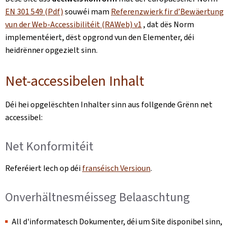
EN 301 549 (Pdf)
souwéi mam
Referenzwierk fir d’Bewäertung
vun der Web-Accessibilitéit (RAWeb) v1
, dat dës Norm
implementéiert, dëst opgrond vun den Elementer, déi
heidrënner opgezielt sinn.
Net-accessibelen Inhalt
Déi hei opgelëschten Inhalter sinn aus follgende Grënn net
accessibel:
Net Konformitéit
Referéiert Iech op déi
franséisch Versioun
.
Onverhältnesméisseg Belaaschtung
All d'informatesch Dokumenter, déi um Site disponibel sinn,