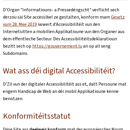
D'Organ
"Informatiouns- a Pressedéngscht"
verflicht sech
derzou säi Site accessibel ze gestalten, konform mam
Gesetz
vum 28. Mee 2019
iwwert d’Accessibilitéit vun den
Internetsitten a mobillen Applikatioune vun den Organer aus
dem ëffentleche Secteur. Dës Accessibilitéitsdeklaratioun
bezitt sech op
https://gouvernement.lu
an op all seng
Subdomains.
Wat ass déi digital Accessibilitéit?
D’Zil vun der digitaler Accessibilitéit ass et, datt Persoune mat
engem Handicap de Web an déi mobil Applikatioune kënne
benotzen.
Konformitéitsstatut
Dëse Site ass
deelweis konform
mat der europäescher Norm