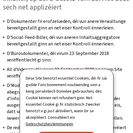
sech net applizéiert
D'Dokumenter fir erofzelueden, déi vun anere Verwaltunge
bereetgestallt ginn an net eiser Kontroll ënnerleien.
D'Social-Feed-Biller, déi vun aneren Inhaltsaggregatore
bereetgestallt ginn an net eiser Kontroll ënnerleien.
D'Bürosdokumenter, déi virum 23. September 2018
verëffentlecht gi sinn.
All d'Videoen, déi virum 23. September 2020 op eisem Site
verëffentlecht gi sinn.
Dëse Site benotzt essentiel Cookien, déi fir säi
gudde Fonctionnement noutwendeg sinn a
D'Modüller mat den interaktive Kaarte sinn net mat
keng perséinlech Donnéeë gebrauchen; dës
abegraff, wann et op der Säit eng Alternativ gëtt, fir
Cookië kënnen net refuséiert ginn. Net-
d'Informatioun vun der Kaart ze kréien (Presenz vun der
essentiel Cookië gi fir statistesch Zwecker
ausgeschriwwener Adress zum Beispill). Mir beméien eis,
benotzt a gi just aktivéiert, wann Dir se
datt se weiderhin identifizéiert kënne ginn, an
akzeptéiert. Consultéiert eis
iwwerpréiwen, datt se keng Fal fir d'Tastatur duerstellen.
Dateschutzbestëmmungen
.
De redaktionellen Inhalt, deen als archivéiert consideréiert