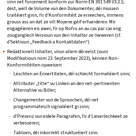
sinn net forcement konform zur Norm EN 301 549 V3.2.1;
dëst, well de Volume vun den Dokumenter, déi mussen
traitéiert ginn, fir d'Konformitéit ze erreechen, immens
grouss ass an dat ze vill Moyene géif erfuerderen. Mir
engagéieren eis awer, fir op Nofro an au cas par cas eng
zougänglech Versioun vun den Inhalter ze liwweren (cf.
d'Sektioun „Feedback a Kontaktdaten“)
Redaktionell Inhalter, virun allem déi eelst (ouni
Modifikatioun nom 23. September 2023), kënnen Non-
Konformitéiten opweisen:
Lëschten an Ënnertitelen, déi schlecht formatéiert sinn;
Attributer „title“ vu Linken an den net-pertinenten
Alternative vu Biller;
Changementer vun de Sproochen, déi net
programmatesch signaléiert gi sinn;
d'Presenz vun eidele Paragrafen, fir d'Lieserlechkeet ze
verbesseren;
Tabloen, déi inkorrekt strukturéiert sinn.