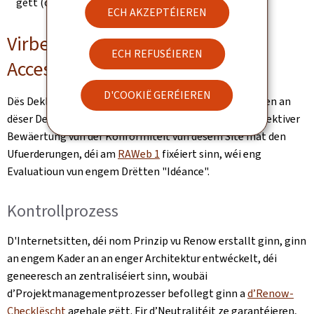
gëtt (ouni Modifikatioun nom 23. September 2019).
ECH AKZEPTÉIEREN
Virbereedung vun dëser
ECH REFUSÉIEREN
Accessibilitéitsdeklaratioun
D'COOKIË GERÉIEREN
Dës Deklaratioun gouf de(n)
3.1.2025
erstallt. D'Angaben an
dëser Deklaratioun sinn exakt a baséieren op enger effektiver
Bewäertung vun der Konformitéit vun dësem Site mat den
Ufuerderungen, déi am
RAWeb 1
fixéiert sinn, wéi eng
Evaluatioun vun engem Drëtten "Idéance".
Kontrollprozess
D'Internetsitten, déi nom Prinzip vu Renow erstallt ginn, ginn
an engem Kader an an enger Architektur entwéckelt, déi
geneeresch an zentraliséiert sinn, woubäi
d’Projektmanagementprozesser befollegt ginn a
d’Renow-
Checklëscht
agehale gëtt. Fir d’Neutralitéit ze garantéieren,