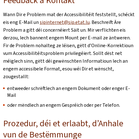
Feedback a Kontakt
Wann Dir e Problem mat der Accessibilitéit feststellt, schéckt
eis eng E-Mail un
sipinternet@sip.etat.lu
. Beschreift Äre
Problem a gitt déi concernéiert Säit un. Mir verflichten eis
derzou, Iech bannent engem Mount per E-mail ze äntweren.
Fir de Problem nohalteg ze léisen, gëtt d’Online-Korrektioun
vum Accessibilitéitsproblem privilegéiert. Sollt dëst net
méiglech sinn, gëtt déi gewënschten Informatioun Iech an
engem accessibele Format, esou wéi Dir et wënscht,
zougestallt:
entweeder schrëftlech an engem Dokument oder enger E-
Mail
oder mëndlech an engem Gespréich oder per Telefon.
Prozedur, déi et erlaabt, d’Anhale
vun de Bestëmmunge