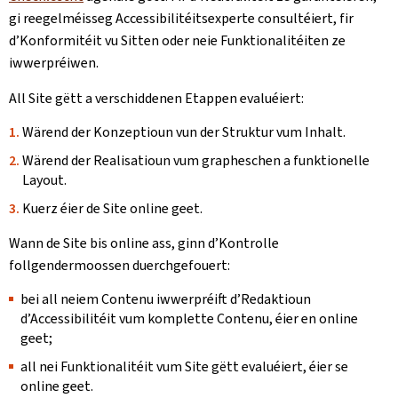
gi reegelméisseg Accessibilitéitsexperte consultéiert, fir
d’Konformitéit vu Sitten oder neie Funktionalitéiten ze
iwwerpréiwen.
All Site gëtt a verschiddenen Etappen evaluéiert:
Wärend der Konzeptioun vun der Struktur vum Inhalt.
Wärend der Realisatioun vum grapheschen a funktionelle
Layout.
Kuerz éier de Site online geet.
Wann de Site bis online ass, ginn d’Kontrolle
follgendermoossen duerchgefouert:
bei all neiem Contenu iwwerpréift d’Redaktioun
d’Accessibilitéit vum komplette Contenu, éier en online
geet;
all nei Funktionalitéit vum Site gëtt evaluéiert, éier se
online geet.