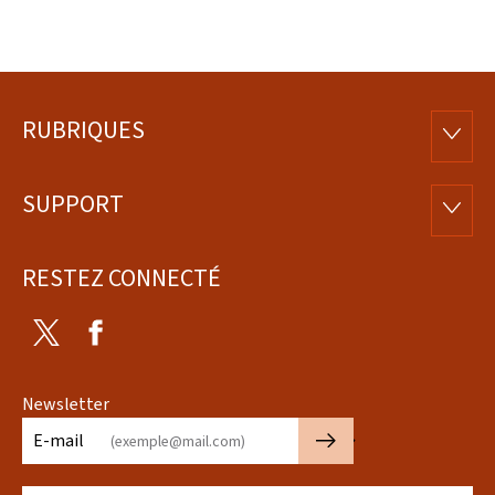
RUBRIQUES
Pied
RUBRI
de
SUPPORT
SUPP
page
RESTEZ CONNECTÉ
Twitter
Facebook
Newsletter
🡒
E-mail