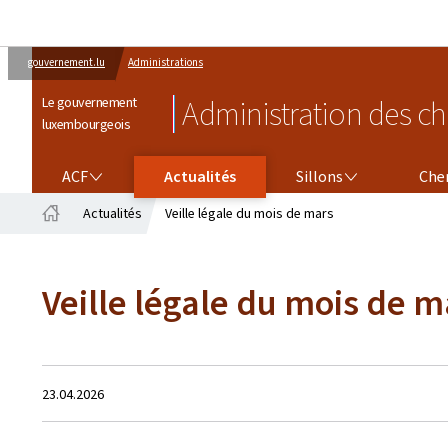
gouvernement.lu
Administrations
Le gouvernement
Administration des ch
luxembourgeois
ACF
SILLONS
CHEMINS DE FER
ACF
Actualités
Sillons
Che
Actualités
Veille légale du mois de mars
Accueil
Veille légale du mois de m
Crée
23.04.2026
le