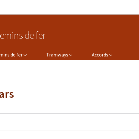
Aller au menu principal
Aller au contenu
emins de fer
TRAMWAYS
ACCORDS
mins de fer
Tramways
Accords
ars