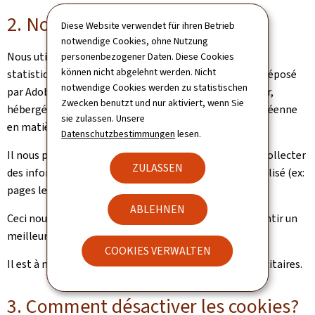
2. Nos cookies
Diese Website verwendet für ihren Betrieb
notwendige Cookies, ohne Nutzung
Nous utilisons des cookies dans le cadre de l’analyse
personenbezogener Daten. Diese Cookies
können nicht abgelehnt werden. Nicht
statistiques de la fréquentation du site. Le cookie est déposé
notwendige Cookies werden zu statistischen
par Adobe analytics. Adobe Analytics est un produit tier,
Zwecken benutzt und nur aktiviert, wenn Sie
hébergé en Europe et répondant à la législation européenne
sie zulassen. Unsere
en matière de protection des données.
Datenschutzbestimmungen
lesen.
Il nous permet de compter le nombre de visiteurs, de collecter
ZULASSEN
des informations sur la manière dont notre site est utilisé (ex:
pages les plus vues, temps de visite, etc.).
ABLEHNEN
Ceci nous permet d’améliorer notre site pour vos garantir un
meilleur accès à l’information.
COOKIES VERWALTEN
Il est à noter que nous n’utilisons pas de cookies publicitaires.
3. Comment désactiver les cookies?