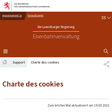
Zur Hauptnavigation
Zum Inhalt
DE
gouvernement.lu
Verwaltungen
DE
Die Luxemburger Regierung
Eisenbahnverwaltung
SUCHFLED 
MENÜ
HAUPT-
Support
Charte des cookies
TE
Startseite
Charte des cookies
Zum letzten Mal aktualisiert am
19.03.2021