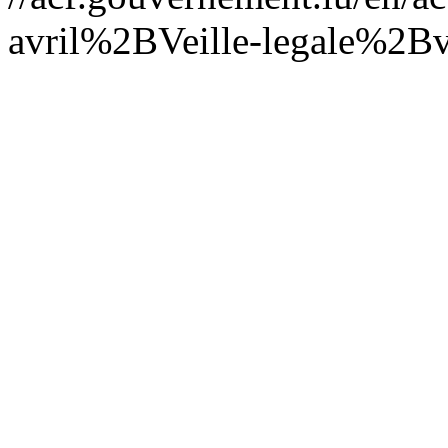
avril%2BVeille-legale%2Bv